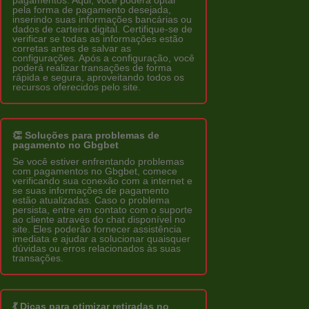
pela forma de pagamento desejada,
inserindo suas informações bancárias ou
dados de carteira digital. Certifique-se de
verificar se todas as informações estão
corretas antes de salvar as
configurações. Após a configuração, você
poderá realizar transações de forma
rápida e segura, aproveitando todos os
recursos oferecidos pelo site.
👏 Soluções para problemas de
pagamento no Gbgbet
Se você estiver enfrentando problemas
com pagamentos no Gbgbet, comece
verificando sua conexão com a internet e
se suas informações de pagamento
estão atualizadas. Caso o problema
persista, entre em contato com o suporte
ao cliente através do chat disponível no
site. Eles poderão fornecer assistência
imediata e ajudar a solucionar quaisquer
dúvidas ou erros relacionados às suas
transações.
💃 Dicas para otimizar retiradas no