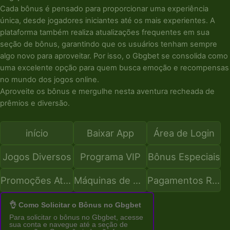
Cada bônus é pensado para proporcionar uma experiência
única, desde jogadores iniciantes até os mais experientes. A
plataforma também realiza atualizações frequentes em sua
seção de bônus, garantindo que os usuários tenham sempre
algo novo para aproveitar. Por isso, o Gbgbet se consolida como
uma excelente opção para quem busca emoção e recompensas
no mundo dos jogos online.
Aproveite os bônus e mergulhe nesta aventura recheada de
prêmios e diversão.
início
Baixar App
Área de Login
Jogos Diversos
Programa VIP
Bônus Especiais
Promoções Atuais
Máquinas de Slots
Pagamentos Rápidos
👌 Como Solicitar o Bônus no Gbgbet
Para solicitar o bônus no Gbgbet, acesse
sua conta e navegue até a seção de