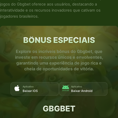
jogos do Gbgbet oferece aos usuários, destacando a
interatividade e os recursos inovadores que cativam os
jogadores brasileiros.
BÔNUS ESPECIAIS
Explore os incríveis bônus do Gbgbet, que
investe em recursos únicos e envolventes,
garantindo uma experiência de jogo rica e
cheia de oportunidades de vitória.
Aplicativo
Aplicativo
Baixar iOS
Baixar Android
GBGBET